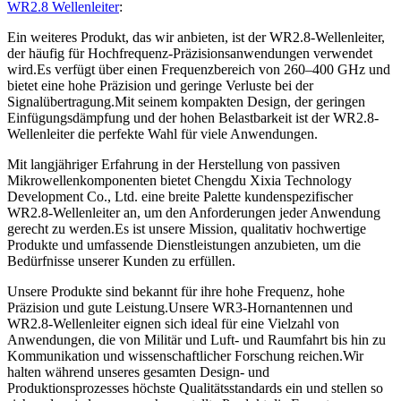
WR2.8 Wellenleiter
:
Ein weiteres Produkt, das wir anbieten, ist der WR2.8-Wellenleiter,
der häufig für Hochfrequenz-Präzisionsanwendungen verwendet
wird.Es verfügt über einen Frequenzbereich von 260–400 GHz und
bietet eine hohe Präzision und geringe Verluste bei der
Signalübertragung.Mit seinem kompakten Design, der geringen
Einfügungsdämpfung und der hohen Belastbarkeit ist der WR2.8-
Wellenleiter die perfekte Wahl für viele Anwendungen.
Mit langjähriger Erfahrung in der Herstellung von passiven
Mikrowellenkomponenten bietet Chengdu Xixia Technology
Development Co., Ltd. eine breite Palette kundenspezifischer
WR2.8-Wellenleiter an, um den Anforderungen jeder Anwendung
gerecht zu werden.Es ist unsere Mission, qualitativ hochwertige
Produkte und umfassende Dienstleistungen anzubieten, um die
Bedürfnisse unserer Kunden zu erfüllen.
Unsere Produkte sind bekannt für ihre hohe Frequenz, hohe
Präzision und gute Leistung.Unsere WR3-Hornantennen und
WR2.8-Wellenleiter eignen sich ideal für eine Vielzahl von
Anwendungen, die von Militär und Luft- und Raumfahrt bis hin zu
Kommunikation und wissenschaftlicher Forschung reichen.Wir
halten während unseres gesamten Design- und
Produktionsprozesses höchste Qualitätsstandards ein und stellen so