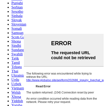
Punjabi
Serbian
Sesotho
Sinhala
Slovak
Slovenian
Somali
Samoan
Scots Gaelic
Shona
Sindhi
Sundanese
Swahili
Tajik
Tamil
Telugu
Thai
Ukrainian
Urdu
Uzbek
Vietnamese
Welsh
Xhosa
Yiddish
Yoruba