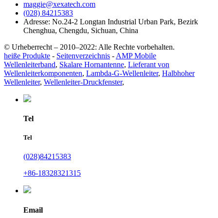
maggie@xexatech.com
(028) 84215383
Adresse: No.24-2 Longtan Industrial Urban Park, Bezirk
Chenghua, Chengdu, Sichuan, China
© Urheberrecht – 2010–2022: Alle Rechte vorbehalten.
heiße Produkte
-
Seitenverzeichnis
-
AMP Mobile
Wellenleiterband
,
Skalare Hornantenne
,
Lieferant von
Wellenleiterkomponenten
,
Lambda-G-Wellenleiter
,
Halbhoher
Wellenleiter
,
Wellenleiter-Druckfenster
,
Tel
Tel
(028)84215383
+86-18328321315
Email