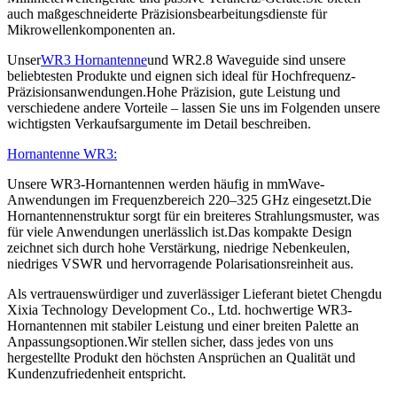
auch maßgeschneiderte Präzisionsbearbeitungsdienste für
Mikrowellenkomponenten an.
Unser
WR3 Hornantenne
und WR2.8 Waveguide sind unsere
beliebtesten Produkte und eignen sich ideal für Hochfrequenz-
Präzisionsanwendungen.Hohe Präzision, gute Leistung und
verschiedene andere Vorteile – lassen Sie uns im Folgenden unsere
wichtigsten Verkaufsargumente im Detail beschreiben.
Hornantenne WR3:
Unsere WR3-Hornantennen werden häufig in mmWave-
Anwendungen im Frequenzbereich 220–325 GHz eingesetzt.Die
Hornantennenstruktur sorgt für ein breiteres Strahlungsmuster, was
für viele Anwendungen unerlässlich ist.Das kompakte Design
zeichnet sich durch hohe Verstärkung, niedrige Nebenkeulen,
niedriges VSWR und hervorragende Polarisationsreinheit aus.
Als vertrauenswürdiger und zuverlässiger Lieferant bietet Chengdu
Xixia Technology Development Co., Ltd. hochwertige WR3-
Hornantennen mit stabiler Leistung und einer breiten Palette an
Anpassungsoptionen.Wir stellen sicher, dass jedes von uns
hergestellte Produkt den höchsten Ansprüchen an Qualität und
Kundenzufriedenheit entspricht.