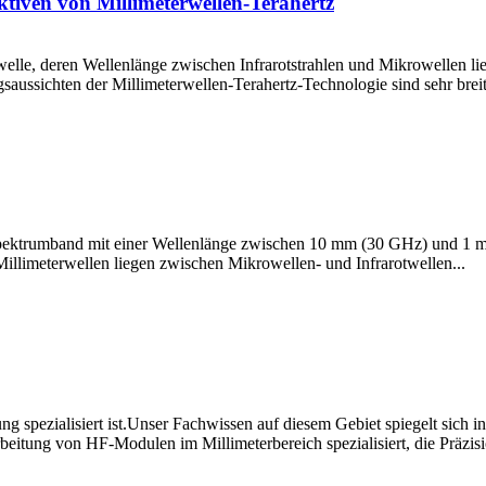
tiven von Millimeterwellen-Terahertz
owelle, deren Wellenlänge zwischen Infrarotstrahlen und Mikrowellen l
ssichten der Millimeterwellen-Terahertz-Technologie sind sehr breit g
Spektrumband mit einer Wellenlänge zwischen 10 mm (30 GHz) und 1 
llimeterwellen liegen zwischen Mikrowellen- und Infrarotwellen...
tung spezialisiert ist.Unser Fachwissen auf diesem Gebiet spiegelt sich
arbeitung von HF-Modulen im Millimeterbereich spezialisiert, die Präz