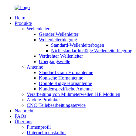
Heim
Produkte
Wellenleiter
Gerader Wellenleiter
Wellenleiterbiegung
Standard-Wellenleiterbogen
Nicht standardmäßige Wellenleiterbiegung
Verdrehter Wellenleiter
Übergangswelle
Antenne
Standard-Gain-Hornantenne
Konische Hornantenne
Double Ridge Hornantenne
Kundenspezifische Antenne
Verarbeitung von Millimeterwellen-HF-Modulen
Andere Produkte
CNC-Teilebearbeitungsservice
Nachricht
FAQs
Über uns
Firmenprofil
Unternehmenskultur