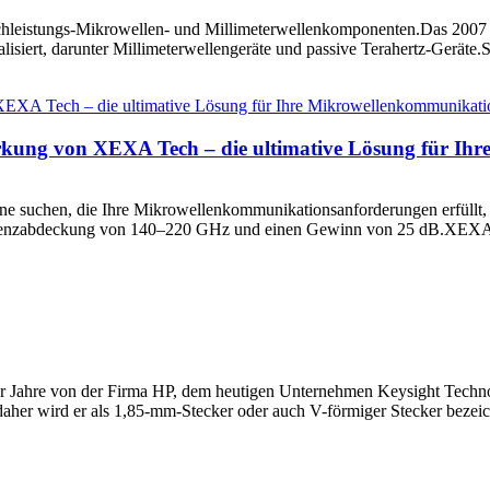
chleistungs-Mikrowellen- und Millimeterwellenkomponenten.Das 2007 
isiert, darunter Millimeterwellengeräte und passive Terahertz-Geräte.Si
kung von XEXA Tech – die ultimative Lösung für Ih
nne suchen, die Ihre Mikrowellenkommunikationsanforderungen erfüllt
quenzabdeckung von 140–220 GHz und einen Gewinn von 25 dB.XEXA T
0er Jahre von der Firma HP, dem heutigen Unternehmen Keysight Techno
daher wird er als 1,85-mm-Stecker oder auch V-förmiger Stecker bezei