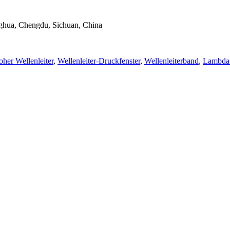
nghua, Chengdu, Sichuan, China
her Wellenleiter
,
Wellenleiter-Druckfenster
,
Wellenleiterband
,
Lambda-