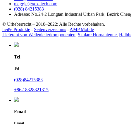
maggie@xexatech.com
(028) 84215383
Adresse: No.24-2 Longtan Industrial Urban Park, Bezirk Che
© Urheberrecht – 2010–2022: Alle Rechte vorbehalten.
heiße Produkte
-
Seitenverzeichnis
-
AMP Mobile
Lieferant von Wellenleiterkomponenten
,
Skalare Hornantenne
,
Halbho
Tel
Tel
(028)84215383
+86-18328321315
Email
Email