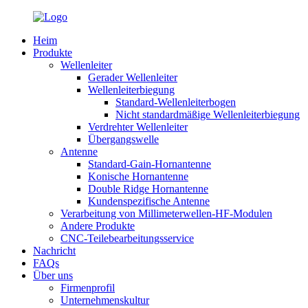
Heim
Produkte
Wellenleiter
Gerader Wellenleiter
Wellenleiterbiegung
Standard-Wellenleiterbogen
Nicht standardmäßige Wellenleiterbiegung
Verdrehter Wellenleiter
Übergangswelle
Antenne
Standard-Gain-Hornantenne
Konische Hornantenne
Double Ridge Hornantenne
Kundenspezifische Antenne
Verarbeitung von Millimeterwellen-HF-Modulen
Andere Produkte
CNC-Teilebearbeitungsservice
Nachricht
FAQs
Über uns
Firmenprofil
Unternehmenskultur