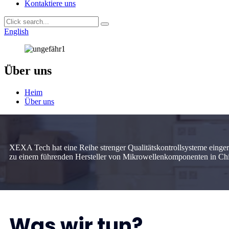
Kontaktiere uns
English
Über uns
Heim
Über uns
XEXA Tech hat eine Reihe strenger Qualitätskontrollsysteme eingeri
zu einem führenden Hersteller von Mikrowellenkomponenten in Chi
Was wir tun?