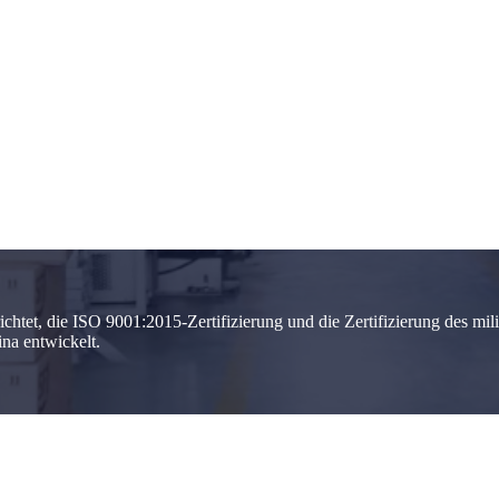
chtet, die ISO 9001:2015-Zertifizierung und die Zertifizierung des mi
na entwickelt.