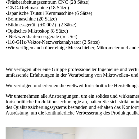
•Fräsbearbeitungszentrum CNC (28 Sätze)
•CNC-Drehmaschine (18 Sätze)
•Japanische Tsutsui-Kernmaschine (6 Sätze)
•Bohrmaschine (20 Sätze)
•Bildmessgerät（±0,002）(2 Sätze)
•Optisches Mikroskop (8 Sätze)
• Netzwerkhärtemessgeräte (5er-Set)
•110-GHz-Vektor-Netzwerkanalysator (2 Sätze)
•Wir verfügen auch über einige Messschieber, Mikrometer und ander
Wir verfügen über eine Gruppe professioneller Ingenieure und verfü
umfassende Erfahrungen in der Verarbeitung von Mikrowellen- un
Wir verfolgen und erlernen die weltweit fortschrittliche Herstellung
Wir unternehmen alle Anstrengungen, um ein solides und wirksames
fortschrittliche Produktionstechnologie an, halten Sie sich strikt 
des Qualitätssicherungssystems bestanden und erhalten das Konformi
Ausrüstung, um die kontinuierliche Verbesserung des Produktqualit