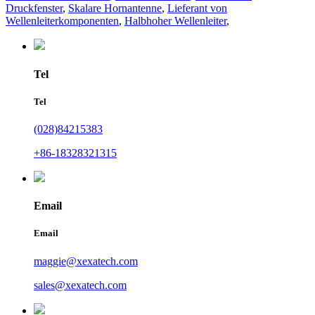
Druckfenster
,
Skalare Hornantenne
,
Lieferant von
Wellenleiterkomponenten
,
Halbhoher Wellenleiter
,
Tel
Tel
(028)84215383
+86-18328321315
Email
Email
maggie@xexatech.com
sales@xexatech.com